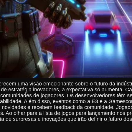
ferecem uma visão emocionante sobre o futuro da indúst
 estratégia inovadores, a expectativa só aumenta. Cada
 comunidades de jogadores. Os desenvolvedores têm se 
ogabilidade. Além disso, eventos como a E3 e a Gamesc
 novidades e recebem feedback da comunidade. Jogado
as. Ao olhar para a lista de jogos para lançamento nos
a de surpresas e inovações que irão definir o futuro dos