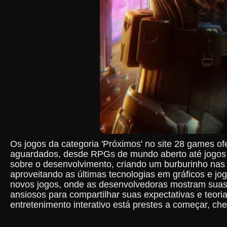
Os jogos da categoria 'Próximos' no site 28 games o
aguardados, desde RPGs de mundo aberto até jogos de
sobre o desenvolvimento, criando um burburinho nas
aproveitando as últimas tecnologias em gráficos e j
novos jogos, onde as desenvolvedoras mostram suas
ansiosos para compartilhar suas expectativas e teori
entretenimento interativo está prestes a começar, chei