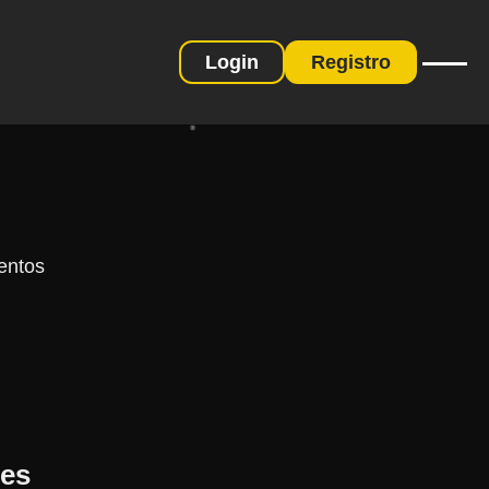
Login
Registro
❄
❄
❄
❄
❄
entos
mes