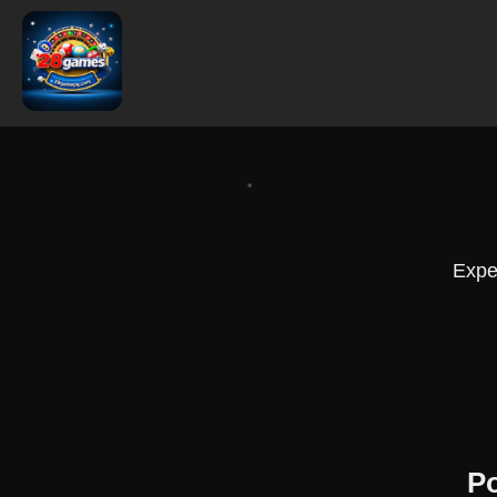
❄
❄
❄
Expe
❄
Po