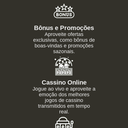
Bônus e Promoções
Aproveite ofertas
exclusivas, como bônus de
boas-vindas e promoções
sazonais.
Cassino Online
Jogue ao vivo e aproveite a
emoção dos melhores
jogos de cassino
transmitidos em tempo
real.