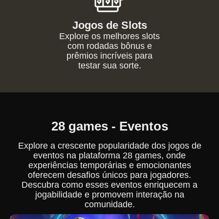
Jogos de Slots
Explore os melhores slots
com rodadas bônus e
prêmios incríveis para
testar sua sorte.
28 games - Eventos
Explore a crescente popularidade dos jogos de
eventos na plataforma 28 games, onde
experiências temporárias e emocionantes
oferecem desafios únicos para jogadores.
Descubra como esses eventos enriquecem a
jogabilidade e promovem interação na
comunidade.