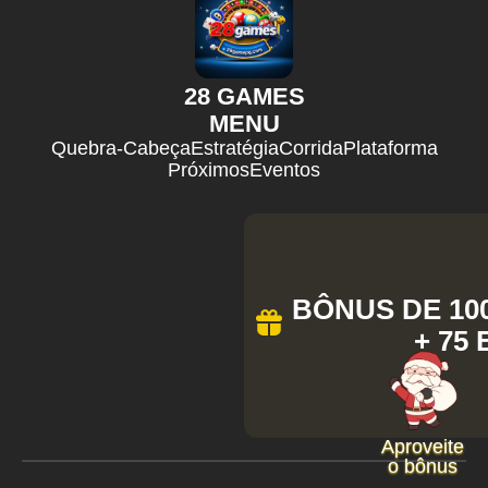
28 GAMES
MENU
Quebra-Cabeça
Estratégia
Corrida
Plataforma
Próximos
Eventos
BÔNUS DE 100
+ 75
Aproveite
o bônus